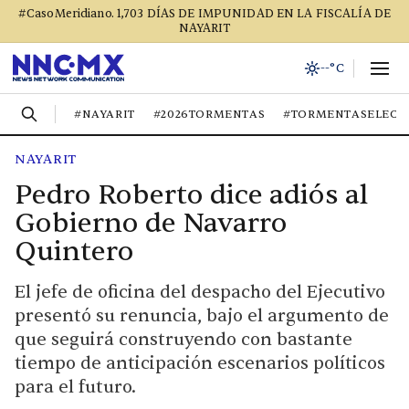
#CasoMeridiano. 1,703 DÍAS DE IMPUNIDAD EN LA FISCALÍA DE
NAYARIT
--°C
#NAYARIT
#2026TORMENTAS
#TORMENTASELECT
NAYARIT
Pedro Roberto dice adiós al
Gobierno de Navarro
Quintero
El jefe de oficina del despacho del Ejecutivo
presentó su renuncia, bajo el argumento de
que seguirá construyendo con bastante
tiempo de anticipación escenarios políticos
para el futuro.