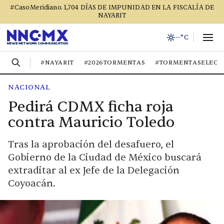
#CasoMeridiano. 1,704 DÍAS DE IMPUNIDAD EN LA FISCALÍA DE
NAYARIT
--°C
#NAYARIT
#2026TORMENTAS
#TORMENTASELECT
NACIONAL
Pedirá CDMX ficha roja
contra Mauricio Toledo
Tras la aprobación del desafuero, el
Gobierno de la Ciudad de México buscará
extraditar al ex Jefe de la Delegación
Coyoacán.