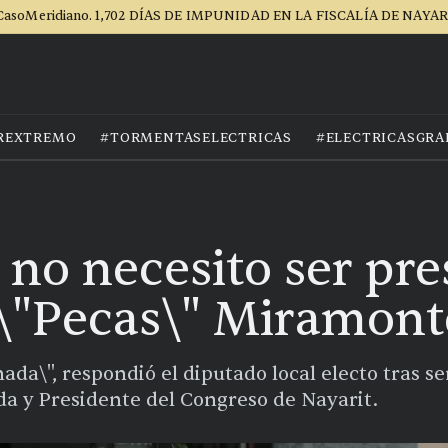
CasoMeridiano. 1,702 DÍAS DE IMPUNIDAD EN LA FISCALÍA DE NAYAR
REXTREMO
#TORMENTASELECTRICAS
#ELECTRICASGRA
no necesito ser pre
: \"Pecas\" Miramont
a\", respondió el diputado local electo tras ser
da y Presidente del Congreso de Nayarit.