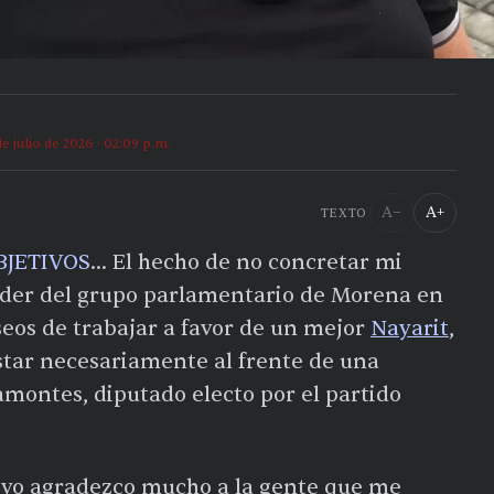
de julio de 2026 · 02:09 p.m.
A−
A+
TEXTO
BJETIVOS
… El hecho de no concretar mi
íder del grupo parlamentario de Morena en
eos de trabajar a favor de un mejor
Nayarit
,
estar necesariamente al frente de una
amontes, diputado electo por el partido
yo agradezco mucho a la gente que me