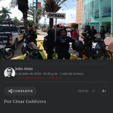
Julio Alejo
11 de julio de 2024
·
01:49 p.m.
·
1
min de lectura
2 de julio de 2026 · 02:10 p.m.
A−
A+
COMPARTIR
TEXTO
Por César Gutiérrez