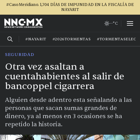
#CasoMeridiano. 1,704 DÍAS DE IMPUNIDAD EN LA FISCALÍA DE
NAYARIT
--°C
#NAYARIT
#2026TORMENTAS
#TORMENTASELECT
SEGURIDAD
Otra vez asaltan a
cuentahabientes al salir de
bancoppel cigarrera
Alguien desde adentro esta señalando a las
personas que sacan sumas grandes de
dinero, ya al menos en 3 ocasiones se ha
repetido la historia.