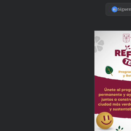
Sígue