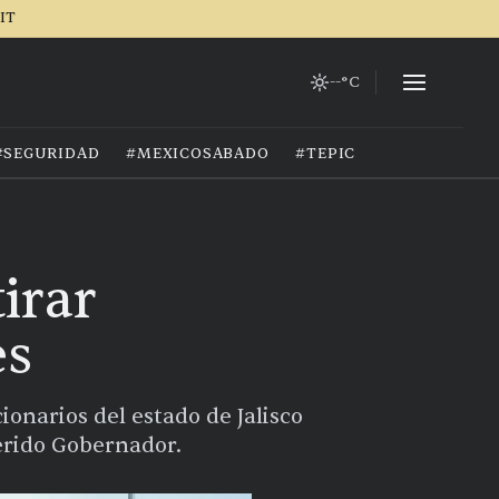
IT
--°C
#SEGURIDAD
#MEXICOSABADO
#TEPIC
irar
es
onarios del estado de Jalisco
eferido Gobernador.