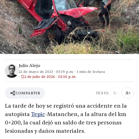
Julio Alejo
22 de mayo de 2023
·
03:19 p.m.
·
1
min de lectura
2 de julio de 2026 · 02:10 p.m.
A−
A+
COMPARTIR
TEXTO
La tarde de hoy se registró una accidente en la
autopista
Tepic
-Matanchen, a la altura del km
0+200, la cual dejó un saldo de tres personas
lesionadas y daños materiales.