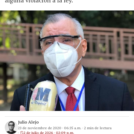
alguna violación a la ley.
Julio Alejo
23 de noviembre de 2020
·
06:35 a.m.
·
2
min de lectura
2 de julio de 2026 · 02:09 p.m.