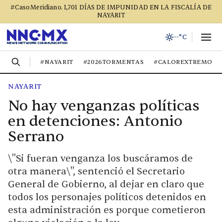
#CasoMeridiano. 1,701 DÍAS DE IMPUNIDAD EN LA FISCALÍA DE
NAYARIT
--°C
#NAYARIT
#2026TORMENTAS
#CALOREXTREMO
NAYARIT
No hay venganzas políticas
en detenciones: Antonio
Serrano
\"Si fueran venganza los buscáramos de
otra manera\", sentenció el Secretario
General de Gobierno, al dejar en claro que
todos los personajes políticos detenidos en
esta administración es porque cometieron