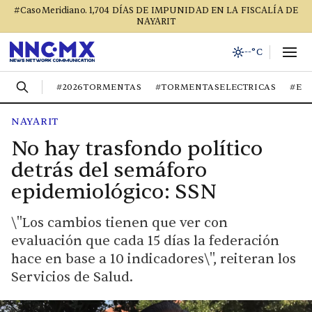
#CasoMeridiano. 1,704 DÍAS DE IMPUNIDAD EN LA FISCALÍA DE
NAYARIT
--°C
#2026TORMENTAS
#TORMENTASELECTRICAS
#EL
NAYARIT
No hay trasfondo político
detrás del semáforo
epidemiológico: SSN
\"Los cambios tienen que ver con
evaluación que cada 15 días la federación
hace en base a 10 indicadores\", reiteran los
Servicios de Salud.