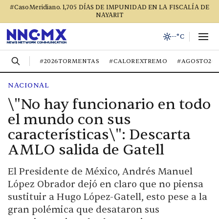
#CasoMeridiano. 1,705 DÍAS DE IMPUNIDAD EN LA FISCALÍA DE
NAYARIT
--°C
#2026TORMENTAS
#CALOREXTREMO
#AGOSTO20
NACIONAL
\"No hay funcionario en todo
el mundo con sus
características\": Descarta
AMLO salida de Gatell
El Presidente de México, Andrés Manuel
López Obrador dejó en claro que no piensa
sustituir a Hugo López-Gatell, esto pese a la
gran polémica que desataron sus