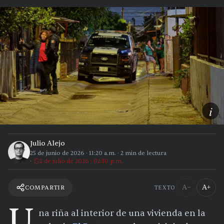
i
Julio Alejo
25 de junio de 2026
·
11:20 a.m.
·
2
min de lectura
2 de julio de 2026 · 02:10 p.m.
A−
A+
COMPARTIR
TEXTO
U
na riña al interior de una vivienda en la