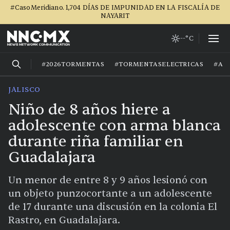
#CasoMeridiano. 1,704 DÍAS DE IMPUNIDAD EN LA FISCALÍA DE
NAYARIT
--°C
#2026TORMENTAS
#TORMENTASELECTRICAS
#AG
JALISCO
Niño de 8 años hiere a
adolescente con arma blanca
durante riña familiar en
Guadalajara
Un menor de entre 8 y 9 años lesionó con
un objeto punzocortante a un adolescente
de 17 durante una discusión en la colonia El
Rastro, en Guadalajara.