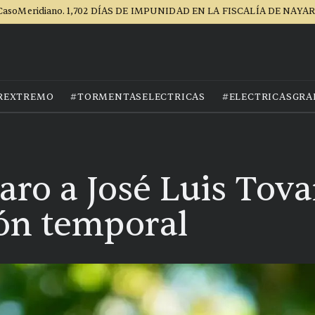
CasoMeridiano. 1,702 DÍAS DE IMPUNIDAD EN LA FISCALÍA DE NAYAR
REXTREMO
#TORMENTASELECTRICAS
#ELECTRICASGRA
ro a José Luis Tova
ón temporal