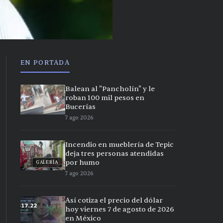
EN PORTADA
Balean al "Pancholín" y le
roban 100 mil pesos en
Bucerías
7 ago 2026
Incendio en mueblería de Tepic
deja tres personas atendidas
por humo
GALERÍA
7 ago 2026
Así cotiza el precio del dólar
hoy viernes 7 de agosto de 2026
en México