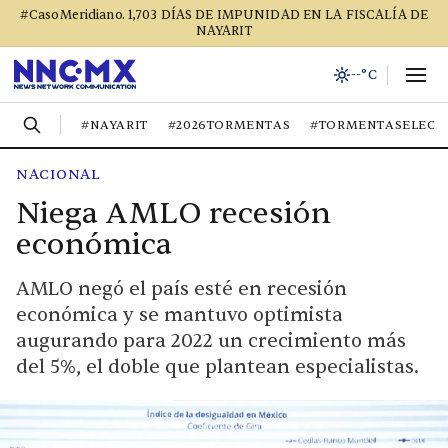
#CasoMeridiano. 1,703 DÍAS DE IMPUNIDAD EN LA FISCALÍA DE
NAYARIT
--°C
#NAYARIT
#2026TORMENTAS
#TORMENTASELECT
NACIONAL
Niega AMLO recesión
económica
AMLO negó el país esté en recesión
económica y se mantuvo optimista
augurando para 2022 un crecimiento más
del 5%, el doble que plantean especialistas.