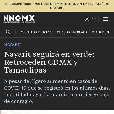
#CasoMeridiano. 1,700 DÍAS DE IMPUNIDAD EN LA FISCALÍA DE
NAYARIT
--°C
#2026TORMENTAS
#CALOREXTREMO
#TORMENTA
NAYARIT
Nayarit seguirá en verde;
Retroceden CDMX y
Tamaulipas
A pesar del ligero aumento en casos de
COVID-19 que se registró en los últimos días,
la entidad nayarita mantiene un riesgo bajo
de contagio.