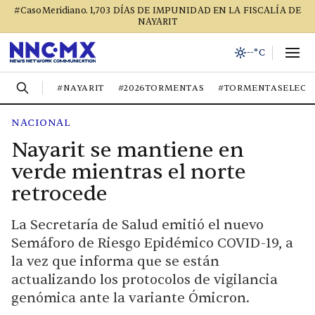
#CasoMeridiano. 1,703 DÍAS DE IMPUNIDAD EN LA FISCALÍA DE
NAYARIT
--°C
#NAYARIT
#2026TORMENTAS
#TORMENTASELECT
NACIONAL
Nayarit se mantiene en
verde mientras el norte
retrocede
La Secretaría de Salud emitió el nuevo
Semáforo de Riesgo Epidémico COVID-19, a
la vez que informa que se están
actualizando los protocolos de vigilancia
genómica ante la variante Ómicron.