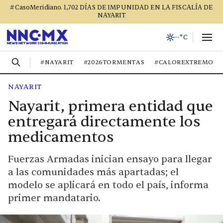
#CasoMeridiano. 1,702 DÍAS DE IMPUNIDAD EN LA FISCALÍA DE
NAYARIT
--°C
#NAYARIT
#2026TORMENTAS
#CALOREXTREMO
NAYARIT
Nayarit, primera entidad que
entregará directamente los
medicamentos
Fuerzas Armadas inician ensayo para llegar
a las comunidades más apartadas; el
modelo se aplicará en todo el país, informa
primer mandatario.