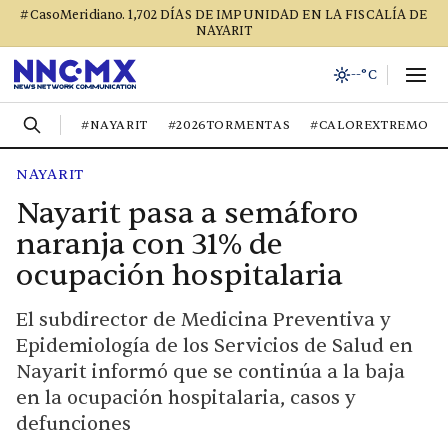
#CasoMeridiano. 1,702 DÍAS DE IMPUNIDAD EN LA FISCALÍA DE
NAYARIT
--°C
#NAYARIT
#2026TORMENTAS
#CALOREXTREMO
NAYARIT
Nayarit pasa a semáforo
naranja con 31% de
ocupación hospitalaria
El subdirector de Medicina Preventiva y
Epidemiología de los Servicios de Salud en
Nayarit informó que se continúa a la baja
en la ocupación hospitalaria, casos y
defunciones