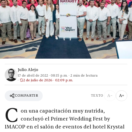
Julio Alejo
17 de abril de 2022
·
08:15 p.m.
·
2
min de lectura
2 de julio de 2026 · 02:09 p.m.
A−
A+
COMPARTIR
TEXTO
C
on una capacitación muy nutrida,
concluyó el Primer Wedding Fest by
IMACOP en el salón de eventos del hotel Krystal