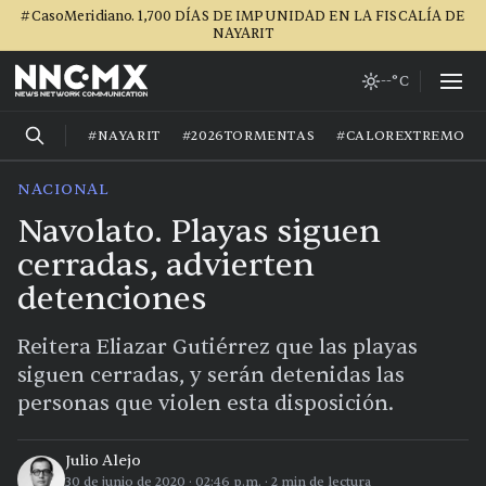
#CasoMeridiano. 1,700 DÍAS DE IMPUNIDAD EN LA FISCALÍA DE
NAYARIT
--°C
#NAYARIT
#2026TORMENTAS
#CALOREXTREMO
NACIONAL
Navolato. Playas siguen
cerradas, advierten
detenciones
Reitera Eliazar Gutiérrez que las playas
siguen cerradas, y serán detenidas las
personas que violen esta disposición.
Julio Alejo
30 de junio de 2020
·
02:46 p.m.
·
2
min de lectura