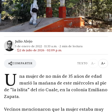
Julio Alejo
5 de enero de 2022
·
11:33 a.m.
·
2
min de lectura
2 de julio de 2026 · 02:09 p.m.
A−
A+
COMPARTIR
TEXTO
U
na mujer de no más de 35 años de edad
murió la mañana de este miércoles al pie
de “la islita” del río Cuale, en la colonia Emiliano
Zapata.
Vecinos mencionaron que la mujer estaba muy