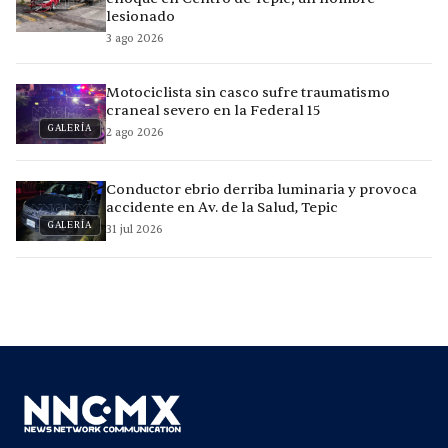
lesionado
3 ago 2026
Motociclista sin casco sufre traumatismo
craneal severo en la Federal 15
GALERÍA
2 ago 2026
Conductor ebrio derriba luminaria y provoca
accidente en Av. de la Salud, Tepic
GALERÍA
31 jul 2026