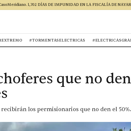
CasoMeridiano. 1,702 DÍAS DE IMPUNIDAD EN LA FISCALÍA DE NAYAR
REXTREMO
#TORMENTASELECTRICAS
#ELECTRICASGRA
choferes que no de
es
 recibirán los permisionarios que no den el 50%