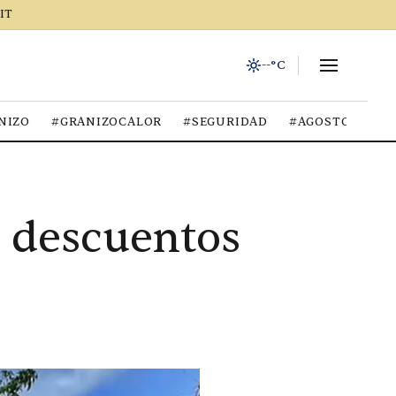
IT
--°C
NIZO
#GRANIZOCALOR
#SEGURIDAD
#AGOSTO2026
n descuentos
.