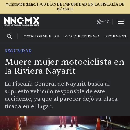
#CasoMeridiano. 1,700 DÍAS DE IMPUNIDAD EN LA FISCALÍA DE
NAYARIT
--°C
#2026TORMENTAS
#CALOREXTREMO
#TORMENTA
SEGURIDAD
Muere mujer motociclista en
la Riviera Nayarit
La Fiscalía General de Nayarit busca al
supuesto vehículo responsble de este
accidente, ya que al parecer dejó su placa
tirada en el lugar.