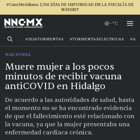
#CasoMeridiano. 1,704 DÍAS DE IMPUNIDAD EN LA FISCALÍA DE
NAYARIT
--°C
#2026TORMENTAS
#TORMENTASELECTRICAS
#AG
NACIONAL
Muere mujer a los pocos
minutos de recibir vacuna
antiCOVID en Hidalgo
De acuerdo a las autoridades de salud, hasta
el momento no se ha encontrado evidencia
de que el fallecimiento esté relacionado con
la vacuna, ya que la mujer presentaba una
enfermedad cardiaca crónica.