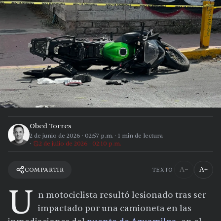
Obed Torres
2 de junio de 2026
·
02:57 p.m.
·
1
min de lectura
2 de julio de 2026 · 02:10 p.m.
A−
A+
COMPARTIR
TEXTO
U
n motociclista resultó lesionado tras ser
impactado por una camioneta en las