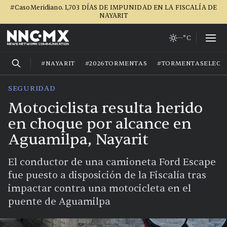
#CasoMeridiano. 1,703 DÍAS DE IMPUNIDAD EN LA FISCALÍA DE
NAYARIT
--°C
#NAYARIT
#2026TORMENTAS
#TORMENTASELECT
SEGURIDAD
Motociclista resulta herido
en choque por alcance en
Aguamilpa, Nayarit
El conductor de una camioneta Ford Escape
fue puesto a disposición de la Fiscalía tras
impactar contra una motocicleta en el
puente de Aguamilpa