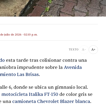
 de julio de 2026 · 02:10 p.m.
A−
A+
TEXTO
ado
esta tarde tras colisionar contra una
aniobra imprudente sobre la
Avenida
miento Las Brisas
.
alle 6, donde se ubica un gimnasio local.
a
motocicleta Italika FT-150
de color gris se
de una
camioneta Chevrolet Blazer blanca
.