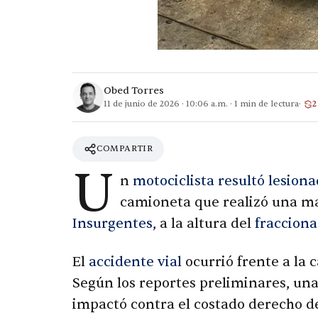
Obed Torres
11 de junio de 2026
·
10:06 a.m.
·
1
min de lectura
2
COMPARTIR
U
n
motociclista resultó lesion
camioneta que realizó una m
Insurgentes
, a la altura del
fracciona
El
accidente vial
ocurrió frente a la c
Según los reportes preliminares, un
impactó contra el costado derecho 