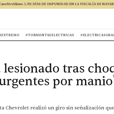
CasoMeridiano. 1,701 DÍAS DE IMPUNIDAD EN LA FISCALÍA DE NAYAR
REXTREMO
#TORMENTASELECTRICAS
#ELECTRICASGRA
a lesionado tras cho
urgentes por manio
 Chevrolet realizó un giro sin señalización que