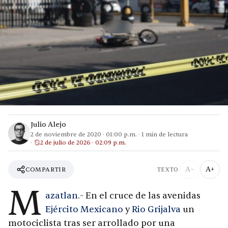
Julio Alejo
2 de noviembre de 2020
·
01:00 p.m.
·
1
min de lectura
2 de julio de 2026 · 02:09 p.m.
A−
A+
COMPARTIR
TEXTO
M
azatlan
.- En el cruce de las avenidas
Ejército Mexicano
y
Rio Grijalva
un
motociclista tras ser arrollado por una