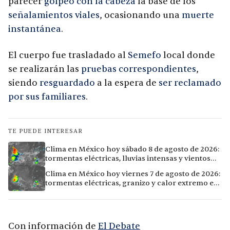
parecer
golpeó con la cabeza
la base de los
señalamientos viales
, ocasionando una
muerte
instantánea
.
El cuerpo fue trasladado al
Semefo
local donde
se realizarán las
pruebas correspondientes
,
siendo
resguardado
a la espera de
ser reclamado
por sus familiares
.
TE PUEDE INTERESAR
Clima en México hoy sábado 8 de agosto de 2026:
tormentas eléctricas, lluvias intensas y vientos
fuertes en ocho ciudades
Clima en México hoy viernes 7 de agosto de 2026:
tormentas eléctricas, granizo y calor extremo en
15 ciudades
Con información de
El Debate