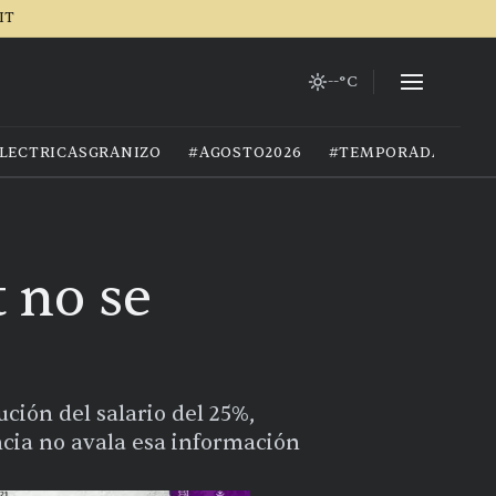
IT
--°C
LECTRICASGRANIZO
#AGOSTO2026
#TEMPORADADELLU
 no se
ción del salario del 25%,
ncia no avala esa información