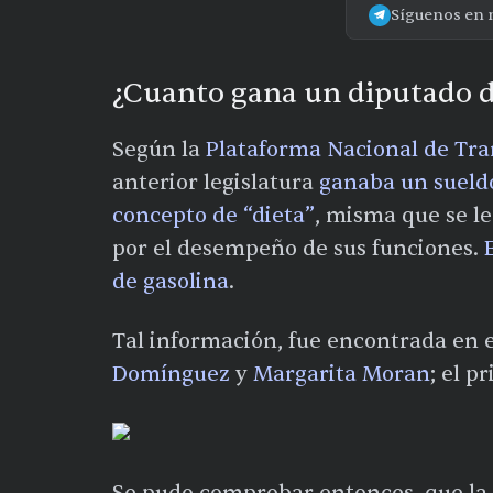
Síguenos en 
¿Cuanto gana un diputado d
Según la
Plataforma Nacional de Tr
anterior legislatura
ganaba un sueldo
concepto de “dieta”
, misma que se l
por el desempeño de sus funciones.
de gasolina
.
Tal información, fue encontrada en 
Domínguez
y
Margarita Moran
; el 
Se pudo comprobar entonces, que la 