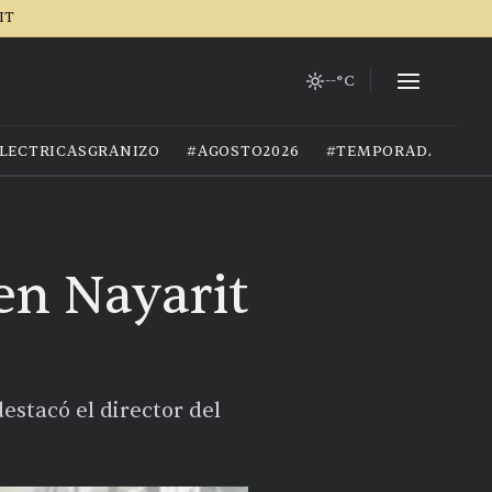
IT
--°C
LECTRICASGRANIZO
#AGOSTO2026
#TEMPORADADELLU
en Nayarit
estacó el director del