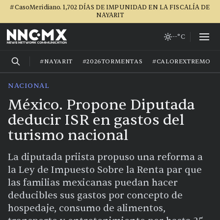
#CasoMeridiano. 1,702 DÍAS DE IMPUNIDAD EN LA FISCALÍA DE
NAYARIT
--°C
#NAYARIT
#2026TORMENTAS
#CALOREXTREMO
NACIONAL
México. Propone Diputada
deducir ISR en gastos del
turismo nacional
La diputada priista propuso una reforma a
la Ley de Impuesto Sobre la Renta par que
las familias mexicanas puedan hacer
deducibles sus gastos por concepto de
hospedaje, consumo de alimentos,