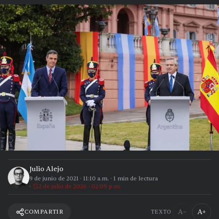
Julio Alejo
9 de junio de 2021
·
11:10 a.m.
·
1
min de lectura
2 de julio de 2026 · 02:09 p.m.
A−
A+
COMPARTIR
TEXTO