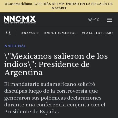
#CasoMeridiano. 1,700 DÍAS DE IMPUNIDAD EN LA FISCALÍA DE
NAYARIT
--°C
#NAYARIT
#2026TORMENTAS
#CALOREXTREMO
NACIONAL
\"Mexicanos salieron de los
indios\": Presidente de
Argentina
El mandatario sudamericano solicitó
disculpas luego de la controversia que
generaron sus polémicas declaraciones
durante una conferencia conjunta con el
Presidente de España.