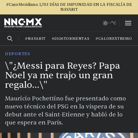
#CasoMeridiano. 1,703 DÍAS DE IMPUNIDAD EN LA FISCALÍA DE
NAYARIT
--°C
#NAYARIT
#2026TORMENTAS
#CALOREXTREMO
DEPORTES
\"¿Messi para Reyes? Papa
Noel ya me trajo un gran
regalo...\"
Mauricio Pochettino fue presentado como
nuevo técnico del PSG en la víspera de su
debut ante el Saint-Etienne y habló de lo
que espera en París.