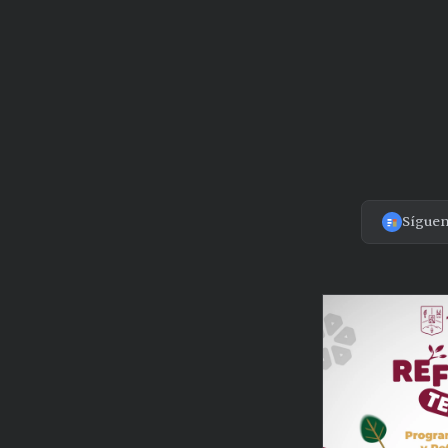
Sígue