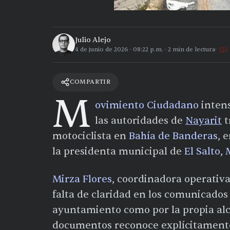
Julio Alejo
4 de junio de 2026
·
08:22 p.m.
·
2
min de lectura
2
COMPARTIR
M
ovimiento Ciudadano
intens
las autoridades de
Nayarit
t
motociclista en
Bahía de Banderas
, 
la presidenta municipal de
El Salto
,
Mirza Flores
, coordinadora operativa
falta de claridad en los comunicados 
ayuntamiento como por la propia alc
documentos reconoce explícitamente l