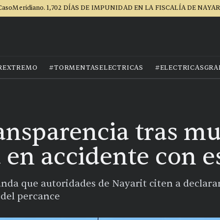
CasoMeridiano. 1,702 DÍAS DE IMPUNIDAD EN LA FISCALÍA DE NAYAR
REXTREMO
#TORMENTASELECTRICAS
#ELECTRICASGRA
ansparencia tras mu
 en accidente con e
 que autoridades de Nayarit citen a declarar a
 del percance