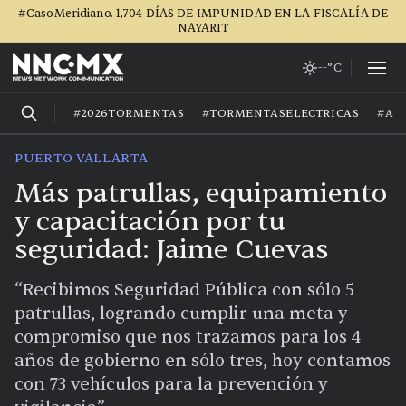
#CasoMeridiano. 1,704 DÍAS DE IMPUNIDAD EN LA FISCALÍA DE
NAYARIT
--°C
#2026TORMENTAS
#TORMENTASELECTRICAS
#AG
PUERTO VALLARTA
Más patrullas, equipamiento
y capacitación por tu
seguridad: Jaime Cuevas
“Recibimos Seguridad Pública con sólo 5
patrullas, logrando cumplir una meta y
compromiso que nos trazamos para los 4
años de gobierno en sólo tres, hoy contamos
con 73 vehículos para la prevención y