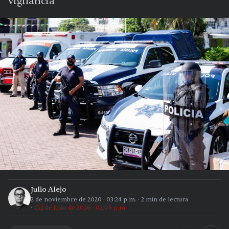
vigilancia”
Julio Alejo
2 de noviembre de 2020
·
03:24 p.m.
·
2
min de lectura
2 de julio de 2026 · 02:09 p.m.