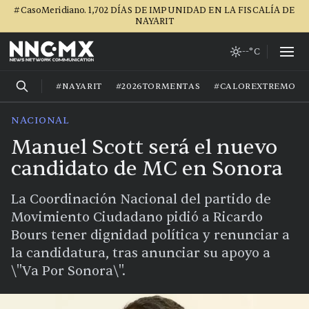
#CasoMeridiano. 1,702 DÍAS DE IMPUNIDAD EN LA FISCALÍA DE
NAYARIT
--°C
#NAYARIT
#2026TORMENTAS
#CALOREXTREMO
NACIONAL
Manuel Scott será el nuevo
candidato de MC en Sonora
La Coordinación Nacional del partido de
Movimiento Ciudadano pidió a Ricardo
Bours tener dignidad política y renunciar a
la candidatura, tras anunciar su apoyo a
\"Va Por Sonora\".