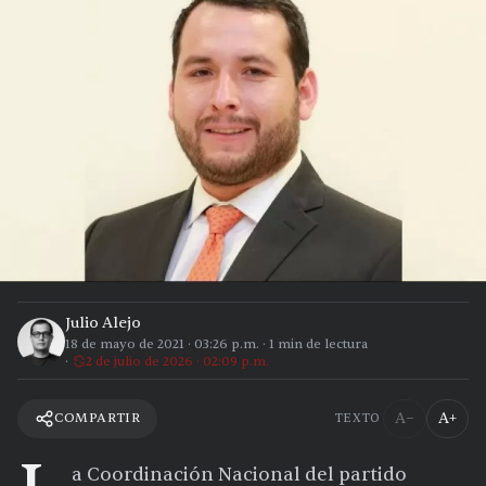
Julio Alejo
18 de mayo de 2021
·
03:26 p.m.
·
1
min de lectura
2 de julio de 2026 · 02:09 p.m.
A−
A+
COMPARTIR
TEXTO
a Coordinación Nacional del partido