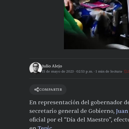
Julio Alejo
15 de mayo de 2023
·
02:53 p.m.
·
1
min de lectura
2
COMPARTIR
En representación del gobernador de
secretario general de Gobierno,
Juan
oficial por el “Día del Maestro”, efe
en
Tepic
.