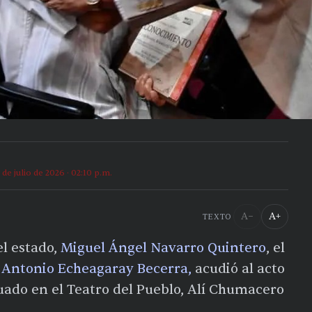
 de julio de 2026 · 02:10 p.m.
A−
A+
TEXTO
l estado,
Miguel Ángel Navarro Quintero
, el
 Antonio Echeagaray Becerra,
acudió al acto
ctuado en el Teatro del Pueblo, Alí Chumacero