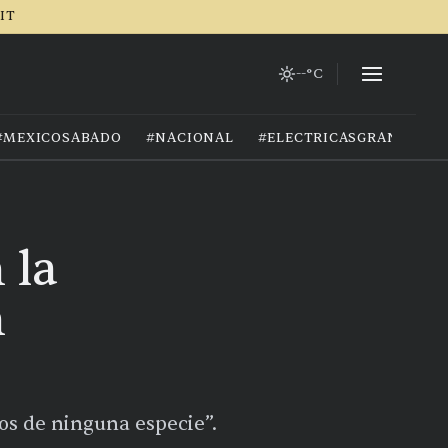
RIT
--°C
#MEXICOSABADO
#NACIONAL
#ELECTRICASGRANIZO
 la
n
mos de ninguna especie”.