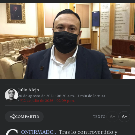
Julio Alejo
26 de agosto de 2021
·
06:20 a.m.
·
3
min de lectura
2 de julio de 2026 · 02:09 p.m.
A−
A+
COMPARTIR
TEXTO
ONFIRMADO…
Tras lo controvertido y