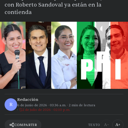
con Roberto Sandoval ya están en la
contienda
Redacción
R
6 de junio de 2026
·
03:36 a.m.
·
2
min de lectura
2 de julio de 2026 · 02:10 p.m.
A−
A+
COMPARTIR
TEXTO