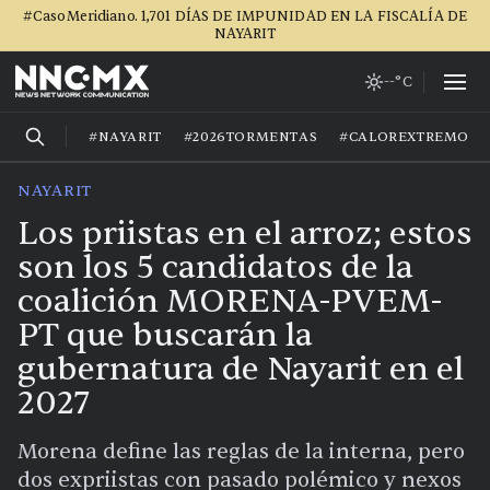
#CasoMeridiano. 1,701 DÍAS DE IMPUNIDAD EN LA FISCALÍA DE
NAYARIT
--°C
#NAYARIT
#2026TORMENTAS
#CALOREXTREMO
NAYARIT
Los priistas en el arroz; estos
son los 5 candidatos de la
coalición MORENA-PVEM-
PT que buscarán la
gubernatura de Nayarit en el
2027
Morena define las reglas de la interna, pero
dos expriistas con pasado polémico y nexos