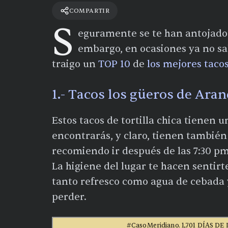
COMPARTIR
S
eguramente se te han antojado u
embargo, en ocasiones ya no sab
traigo un
TOP 10
de
los mejores taco
1.- Tacos los güeros de Ara
Estos tacos de tortilla chica tienen 
encontrarás, y claro, tienen también 
recomiendo ir después de las 7:30 pm
La higiene del lugar te hacen sentirt
tanto refresco como agua de cebada 
perder.