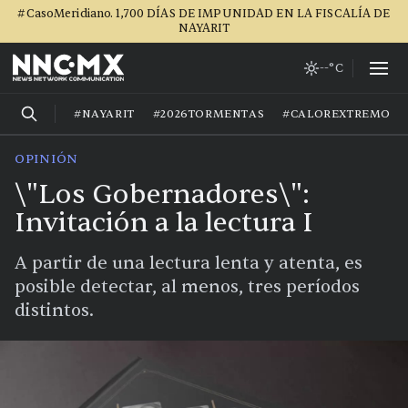
#CasoMeridiano. 1,700 DÍAS DE IMPUNIDAD EN LA FISCALÍA DE
NAYARIT
--°C
#NAYARIT
#2026TORMENTAS
#CALOREXTREMO
OPINIÓN
\"Los Gobernadores\":
Invitación a la lectura I
A partir de una lectura lenta y atenta, es
posible detectar, al menos, tres períodos
distintos.