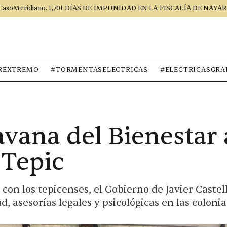
CasoMeridiano. 1,701 DÍAS DE IMPUNIDAD EN LA FISCALÍA DE NAYAR
REXTREMO
#TORMENTASELECTRICAS
#ELECTRICASGRA
vana del Bienestar 
 Tepic
on los tepicenses, el Gobierno de Javier Cast
d, asesorías legales y psicológicas en las colonias