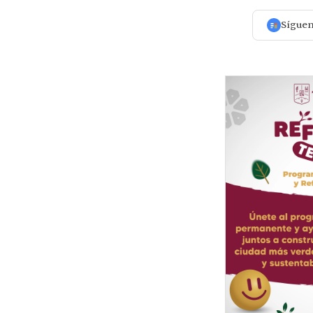
Sígue