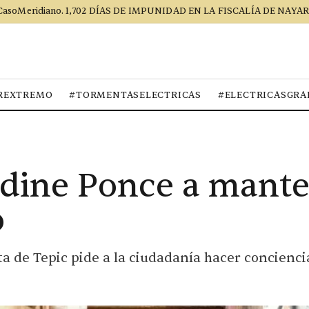
CasoMeridiano. 1,702 DÍAS DE IMPUNIDAD EN LA FISCALÍA DE NAYAR
REXTREMO
#TORMENTASELECTRICAS
#ELECTRICASGRA
dine Ponce a mant
o
a de Tepic pide a la ciudadanía hacer concienci