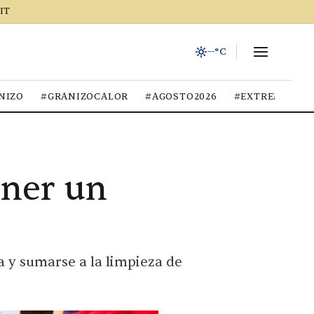
IT
--°C
NIZO
#GRANIZOCALOR
#AGOSTO2026
#EXTREMOCIU
ener un
a y sumarse a la limpieza de