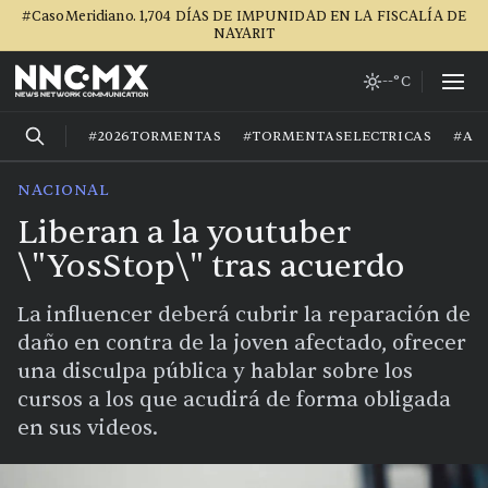
#CasoMeridiano. 1,704 DÍAS DE IMPUNIDAD EN LA FISCALÍA DE
NAYARIT
--°C
#2026TORMENTAS
#TORMENTASELECTRICAS
#AG
NACIONAL
Liberan a la youtuber
\"YosStop\" tras acuerdo
La influencer deberá cubrir la reparación de
daño en contra de la joven afectado, ofrecer
una disculpa pública y hablar sobre los
cursos a los que acudirá de forma obligada
en sus videos.