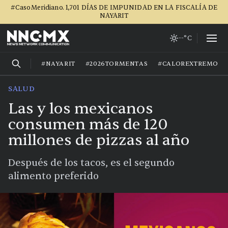
#CasoMeridiano. 1,701 DÍAS DE IMPUNIDAD EN LA FISCALÍA DE
NAYARIT
--°C
#NAYARIT
#2026TORMENTAS
#CALOREXTREMO
SALUD
Las y los mexicanos
consumen más de 120
millones de pizzas al año
Después de los tacos, es el segundo
alimento preferido