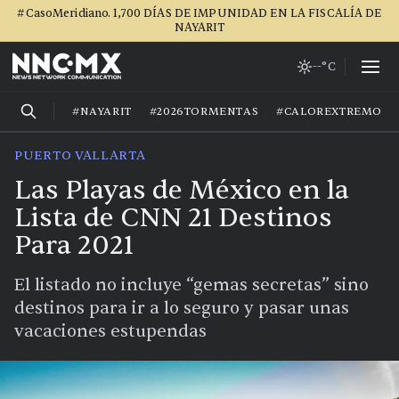
#CasoMeridiano. 1,700 DÍAS DE IMPUNIDAD EN LA FISCALÍA DE
NAYARIT
--°C
#NAYARIT
#2026TORMENTAS
#CALOREXTREMO
PUERTO VALLARTA
Las Playas de México en la
Lista de CNN 21 Destinos
Para 2021
El listado no incluye “gemas secretas” sino
destinos para ir a lo seguro y pasar unas
vacaciones estupendas