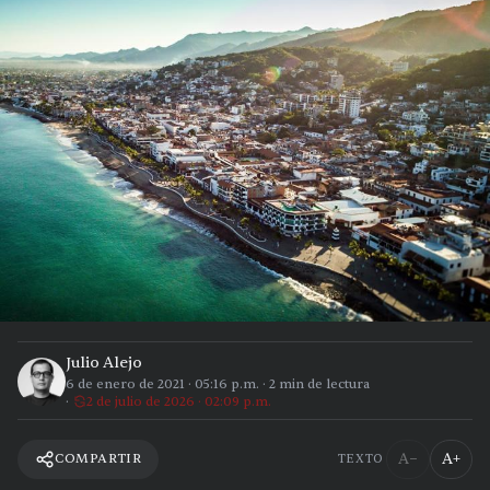
Julio Alejo
6 de enero de 2021
·
05:16 p.m.
·
2
min de lectura
2 de julio de 2026 · 02:09 p.m.
A−
A+
COMPARTIR
TEXTO