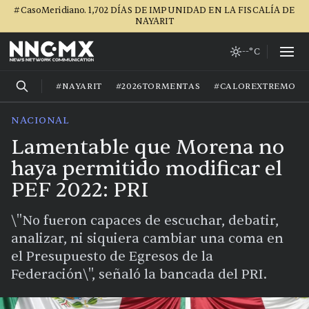
#CasoMeridiano. 1,702 DÍAS DE IMPUNIDAD EN LA FISCALÍA DE
NAYARIT
--°C
#NAYARIT
#2026TORMENTAS
#CALOREXTREMO
NACIONAL
Lamentable que Morena no
haya permitido modificar el
PEF 2022: PRI
\"No fueron capaces de escuchar, debatir,
analizar, ni siquiera cambiar una coma en
el Presupuesto de Egresos de la
Federación\", señaló la bancada del PRI.