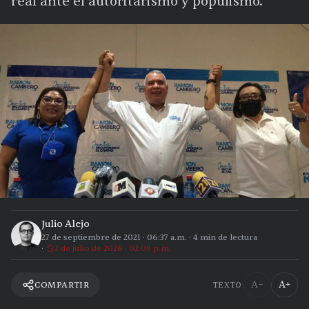
real ante el autoritarismo y populismo.
Julio Alejo
27 de septiembre de 2021
·
06:37 a.m.
·
4
min de lectura
2 de julio de 2026 · 02:09 p.m.
A−
A+
COMPARTIR
TEXTO