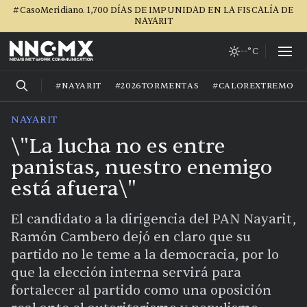
#CasoMeridiano. 1,700 DÍAS DE IMPUNIDAD EN LA FISCALÍA DE
NAYARIT
--°C
#NAYARIT
#2026TORMENTAS
#CALOREXTREMO
NAYARIT
\"La lucha no es entre
panistas, nuestro enemigo
está afuera\"
El candidato a la dirigencia del PAN Nayarit,
Ramón Cambero dejó en claro que su
partido no le teme a la democracia, por lo
que la elección interna servirá para
fortalecer al partido como una oposición