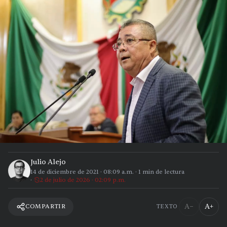
Julio Alejo
14 de diciembre de 2021
·
08:09 a.m.
·
1
min de lectura
2 de julio de 2026 · 02:09 p.m.
A−
A+
COMPARTIR
TEXTO