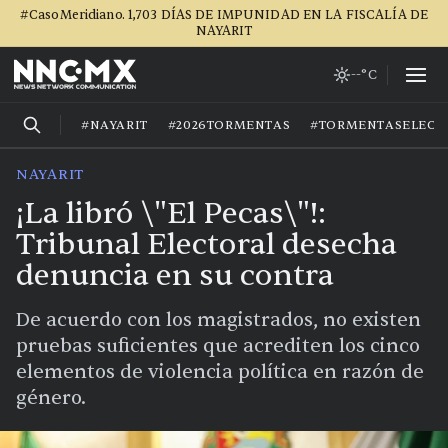
#CasoMeridiano. 1,703 DÍAS DE IMPUNIDAD EN LA FISCALÍA DE
NAYARIT
--°C
#NAYARIT
#2026TORMENTAS
#TORMENTASELECT
NAYARIT
¡La libró \"El Pecas\"!:
Tribunal Electoral desecha
denuncia en su contra
De acuerdo con los magistrados, no existen
pruebas suficientes que acrediten los cinco
elementos de violencia política en razón de
género.