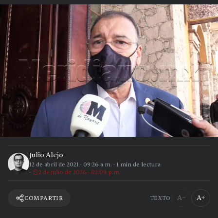
Julio Alejo
12 de abril de 2021
·
09:26 a.m.
·
1
min de lectura
2 de julio de 2026 · 02:09 p.m.
A−
A+
COMPARTIR
TEXTO