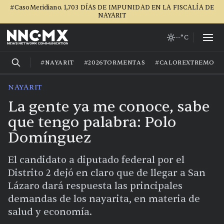
#CasoMeridiano. 1,703 DÍAS DE IMPUNIDAD EN LA FISCALÍA DE
NAYARIT
--°C
#NAYARIT
#2026TORMENTAS
#CALOREXTREMO
NAYARIT
La gente ya me conoce, sabe
que tengo palabra: Polo
Domínguez
El candidato a diputado federal por el
Distrito 2 dejó en claro que de llegar a San
Lázaro dará respuesta las principales
demandas de los nayarita, en materia de
salud y economía.