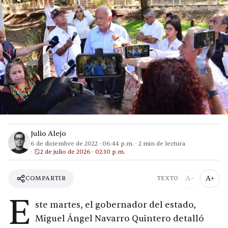
Julio Alejo
6 de diciembre de 2022
·
06:44 p.m.
·
2
min de lectura
2 de julio de 2026 · 02:10 p.m.
A−
A+
COMPARTIR
TEXTO
E
ste martes, el gobernador del estado,
Miguel Ángel Navarro Quintero detalló