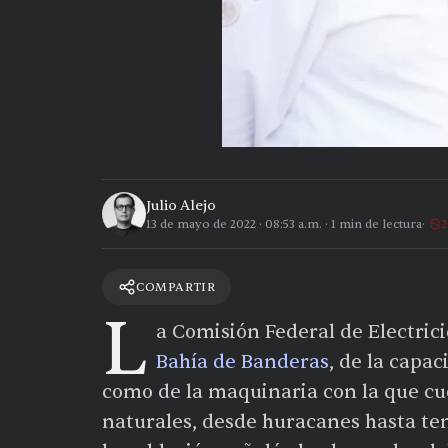
Julio Alejo
13 de mayo de 2022
·
08:53 a.m.
·
1
min de lectura
2
COMPARTIR
L
a Comisión Federal de Electric
Bahía de Banderas
, de la capa
como de la maquinaria con la que cu
naturales, desde huracanes hasta tem