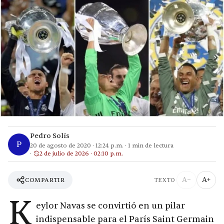
Pedro Solís
P
20 de agosto de 2020
·
12:24 p.m.
·
1
min de lectura
2 de julio de 2026 · 02:10 p.m.
A−
A+
COMPARTIR
TEXTO
K
eylor Navas se convirtió en un pilar
indispensable para el París Saint Germain